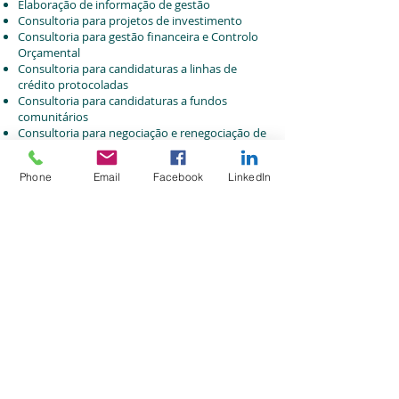
Elaboração de informação de gestão
Consultoria para projetos de investimento
Consultoria para gestão financeira e Controlo
Orçamental
Consultoria para candidaturas a linhas de
crédito protocoladas
Consultoria para candidaturas a fundos
comunitários
Consultoria para negociação e renegociação de
financiamentos bancários
Consultoria para avaliação de empresas
Phone
Email
Facebook
LinkedIn
Consultoria para avaliação e formação de
sucessores
Apoio à elaboração de relatórios de gestão
Apoio em operações de Cisão, Fusão e
liquidação
Gestão de livros selados
Política de Privacidade
Política de Cookies
Subscrever a Newsletter