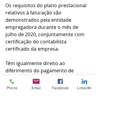
Os requisitos do plano prestacional 
relativos à faturação são 
demonstrados pela entidade 
empregadora durante o mês de 
julho de 2020, conjuntamente com 
certificação do contabilista 
certificado da empresa.
Têm igualmente direito ao 
diferimento do pagamento de 
contribuições, nos mesmos
moldes referidos acima, os 
Phone
Email
Facebook
LinkedIn
trabalhadores independentes, 
enquanto entidades empregadoras.
Para as contribuições no regime 
contributivo dos trabalhadores 
independentes, aplicam-se as 
mesmas regras, mas relativas às 