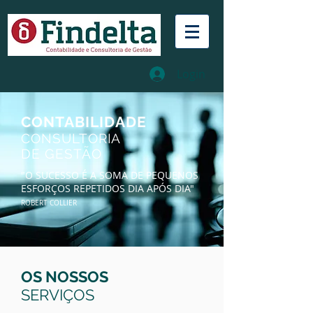
Login
CONTABILIDADE
CONSULTORIA
DE GESTÃO
"O SUCESSO É A SOMA DE PEQUENOS
ESFORÇOS REPETIDOS DIA APÓS DIA"
ROBERT COLLIER
OS NOSSOS
SERVIÇOS