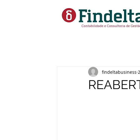
findeltabusiness
REABER