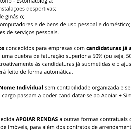
m ambulatório - Estomatologia; 
nstalações desportivas; 
e ginásio; 
computadores e de bens de uso pessoal e doméstico;
des de serviços pessoais.
os
 concedidos para empresas com 
candidaturas já
uma quebra de faturação superior a 50% (ou seja, 50
etroativamente às candidaturas já submetidas e o aj
erá feito de forma automática.
Nome Individual
 sem contabilidade organizada e s
u cargo passam a poder candidatar-se ao Apoiar + Sim
edida 
APOIAR RENDAS
 a outras formas contratuais
o de imóveis, para além dos contratos de arrendament