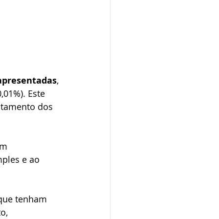
 
 apresentadas
, 
,01%). Este 
ustamento dos 
em 
ples e ao 
 que tenham 
o, 